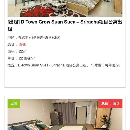
泰国农业大学是拉差校区 首付： 预付租金 5,000 泰铢 押金 5,000 泰铢 钥
匙及门禁卡押金 300 泰铢 总计：10,300 泰铢 -无公共区域费用 -楼内提供
停车位（每间房限停一辆车） 水费：30 泰铢/吨（每间房最低 200 泰铢）
[出租] D Town Grow Suan Suea – Sriracha项目公寓出
电费：8 泰铢/度 最短租期：1 年
租
地区：春武里府(是拉差-Si Racha)
总价：
泰铢
面积： 22㎡
单价： 22 泰铢/㎡
概况：D-Town Suan Suea - Sriracha 项目公寓出租。 1. 水费：每单位 20
泰铢 2. 电费：每单位 7 泰铢 3. 月租：5,000 泰铢。最短租期一年。 押金：
5,000 泰铢 预付款：5,000 泰铢 电费：7 泰铢/度 水费：20 泰铢/度 4. 首
付：预付一个月房租 5. 首付：一个月押金 包含的电器和家具： - 空调 - 冰
箱 - 衣柜 - 床 - 梳妆台 - 餐桌椅 便利设施： - 汽车/摩托车停车位 - 房间内无
线网络 (WIFI) - 安全系统（门禁卡） - 闭路电视监控 - 便利店 - 7-Eleven 便
出售
总价： 面议
利店 - 自助洗衣、干洗服务 - Porto 超市 - 餐厅和咖啡馆 - Kerry Express 便
利店 附近地点：是拉差老虎园、J-Park 公园、湄南河素叻沙市政厅、平通
工业区、HomePro 家居建材超市、五金店、泰式瓦萨杜是拉差餐厅东海岸
工业园区