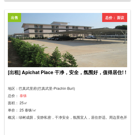
出售
总价： 面议
[出租] Apichat Place 干净，安全，氛围好，值得居住! !
地区：巴真武里府(巴真武里-Prachin Buri)
总价：
泰铢
面积： 25㎡
单价： 25 泰铢/㎡
概况：绿树成荫，安静私密，干净安全，氛围宜人，居住舒适。周边景色开
阔，无任何建筑物遮挡。设施齐全，可立即入住。24小时安保系统，配备
刷卡和闭路电视监控系统，确保出入安全。公寓配备清洁人员，负责公共区