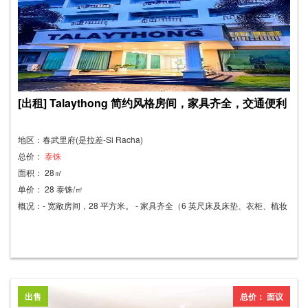
[出租] Talaythong 简约风格房间，家具齐全，交通便利
地区：春武里府(是拉差-Si Racha)
总价：
泰铢
面积： 28㎡
单价： 28 泰铢/㎡
概况：- 宽敞房间，28 平方米。 - 家具齐全（6 英尺床及床垫、衣柜、梳妆
台）。 - 电器齐全（空调、电视、冰箱、热水器）。 - 免费无线网络。 - 免
费有线电视，80 个频道。 - 无公共区域费用。 - 楼内外均采用门禁卡系
统。 - 24 小时保安。 - 提供投币式洗衣机和烘干机。 靠近 Talay Thong 夜
市、7-11 便利店外卖服务、曼谷银行和 Mongkut Bowin 诊所。 毗邻
Phayathai Bowin 医院。 Robinson Lifestyle Bowin 对面。 靠近 Lotus
出售
总价： 面议
Bowin、Makro、Mega Home 和 Hardware King。 租金：4,000 泰铢/月