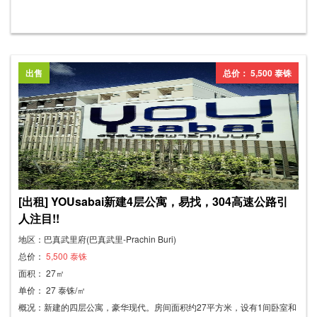
Big C超市，只需几分钟即可到达Lotus超市和Big C超市。公寓设施齐全，
配有床、梳妆台、电视柜、空调、风扇，阳台上设有晾衣绳。 距离304市场
和304工业区仅5分钟路程。 - 多条线路交通便利，节省您的时间和交通费
用。 特别优惠：免公共设施费，免费无线网络！免费电视信号！ 免费汽车
出售
总价： 5,500 泰铢
和摩托车停车位！坚固的屋顶车库！
[出租] YOUsabai新建4层公寓，易找，304高速公路引
人注目!!
地区：巴真武里府(巴真武里-Prachin Buri)
总价：
5,500 泰铢
面积： 27㎡
单价： 27 泰铢/㎡
概况：新建的四层公寓，豪华现代。房间面积约27平方米，设有1间卧室和