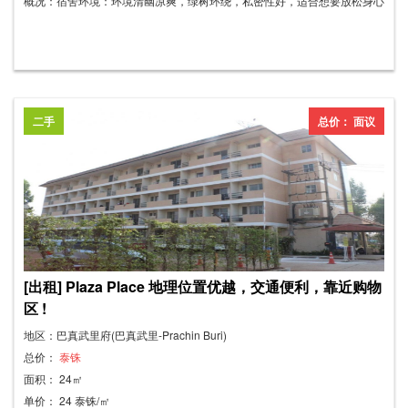
概况：宿舍环境：环境清幽凉爽，绿树环绕，私密性好，适合想要放松身心
的人士。干净、安全、服务热情友好。 房间家具： - 1.8米床 - 大衣柜 - 梳
妆台 - 电视架 - 43英寸电视 - 双门冰箱 - 吊扇 - 三菱空调，12,000 BTU - 房
间后方设有独立洗手池 - 晾衣架 设施： - 每间客房可停放1辆车 - 24小时闭
路电视监控 - 投币式洗衣机 - 免费无线网络 - 有线电视 - 宿舍附近有餐厅 宿
舍规则： * 房间内禁止吸烟和饮酒 * 房间内禁止携带宠物 * 禁止打架，禁止
二手
总价： 面议
喧哗打扰其他房间
[出租] Plaza Place 地理位置优越，交通便利，靠近购物
区 !
地区：巴真武里府(巴真武里-Prachin Buri)
总价：
泰铢
面积： 24㎡
单价： 24 泰铢/㎡