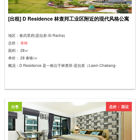
[出租] D Residence 林查邦工业区附近的现代风格公寓
地区：春武里府(是拉差-Si Racha)
总价：
泰铢
面积： 28㎡
单价： 28 泰铢/㎡
概况：D Residence 是一栋位于林查班-是拉差（Laem Chabang-
Sriracha）的全新四层现代公寓式住宅，提供日租和月租服务。 房间采用
现代经典风格装饰，美观时尚，配备实木家具，营造出酒店般的舒适氛围。
这里环境温馨宁静，干净整洁，且交通便利，毗邻7-11便利店。公寓内设
有餐厅和ChewitD咖啡厅，提供早、午、晚餐，还有一个英式花园供您休闲
放松。对于追求慢节奏生活方式的现代人来说，这里是理想之选。 房间详
出售
总价： 面议
情： -家具：6英尺床及床垫（实木材质），配备高品质乳胶床垫，确保舒
适睡眠；衣柜；梳妆台；电视柜；无线网络。 安保： 配备16个闭路电视摄
像头的全方位安保系统、门禁卡系统、夜间保安以及消防通道。 附近地
点： - 林查班工业园 - 海港购物中心 - 维哈兰医院 - Si Mum Muang 市场 - ​​