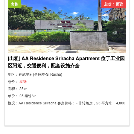
金 + 一个月预付租金。月租金：9,000 泰铢
出售
总价： 面议
[出租] AA Residence Sriracha Apartment 位于工业园
区附近，交通便利，配套设施齐全
地区：春武里府(是拉差-Si Racha)
总价：
泰铢
面积： 25㎡
单价： 25 泰铢/㎡
概况：AA Residence Sriracha 客房价格： - 非转角房，25 平方米 = 4,800
泰铢/月 - 转角房，27 平方米 = 5,100 泰铢/月 ** 客房设施齐全： - 热水器、
电视、衣柜、冰箱、空调、床 便利设施： - 汽车和摩托车停车位 - 往返泰国
农业大学、泰国石油公司和林查班医院的班车服务 - 各楼层均设有投币式洗
衣机 - 投币式饮水机 - 硬币兑换机 - 无限量月度 Wi-Fi（可按需购买） - 闭路