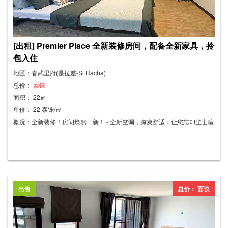
[出租] Premier Place 全新装修房间，配备全新家具，拎
包入住
地区：春武里府(是拉差-Si Racha)
总价：
泰铢
面积： 22㎡
单价： 22 泰铢/㎡
概况：全新装修！房间焕然一新！ - 全新空调，凉爽舒适，让您忘却尘世喧
嚣！ - 全新家具，舒适惬意，让您流连忘返！ - 免费全新Wi-Fi，高速稳定！
- 全新粉刷的墙面，营造咖啡馆般的氛围，是拍照的绝佳地点！ - 宽敞明
亮、干净整洁的房间。 房价：6,000泰铢/月（一年合约） 押金：6,000泰铢
无公共区域费用。 靠近泰国农业大学是拉差校区3号门。步行即可到达！
非常适合学生、寻求放松的人士、学习者以及内容创作者！
出售
总价： 面议