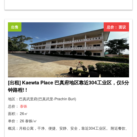
供贴心服务。
出售
总价： 面议
[出租] Kaewta Place 巴真府地区靠近304工业区，仅5分
钟路程! !
地区：巴真武里府(巴真武里-Prachin Buri)
总价：
泰铢
面积： 26㎡
单价： 26 泰铢/㎡
概况：月租公寓，干净、便捷、安静、安全，靠近304工业区。 附近餐饮、
餐厅、药店林立，靠近7-Eleven便利店、Lotus超市、Gofresh Mini超市和