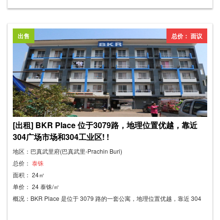
域的清洁。公寓设有超过40个停车位，方便停车，为所有住户提供最温暖
的居住环境。公寓靠近304工业区，仅4公里。距离巴真府Rojana工业区仅
14公里。 每个房间： - 液晶电视、卫星电视、空调、热水器、无线网络 -
出售
总价： 面议
床、衣柜、梳妆台 - 中央 - 小区停车位、投币式洗衣机、饮水机 附近地点：
Aphichat Place 靠近社区和工业区。这里有许多设施，例如 - 304 工业园区
- 巴真府 Rojana 工业园区 - Sri Maha Pho 医院 - Tha Tum 街道行政机构 -
Tesco Lotus Express、Ban Suan Phruksa 和 Pong Phai 分店 - 许多地方
都有 ATM 机和迷你超市 - 许多美味的餐厅 - 东方巴真技术学院、巴真府巴
吞旺机械学院。
[出租] BKR Place 位于3079路，地理位置优越，靠近
304广场市场和304工业区! !
地区：巴真武里府(巴真武里-Prachin Buri)
总价：
泰铢
面积： 24㎡
单价： 24 泰铢/㎡
概况：BKR Place 是位于 3079 路的一套公寓，地理位置优越，靠近 304
广场市场和 304 工业区，那里有 24 小时便利店和各种服务店，随时为您提