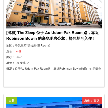
[出租] The Zleep 位于 Ao Udom-Pak Ruam 路，靠近
Robinson Bowin 的豪华现房公寓，拎包即可入住！
地区：春武里府(是拉差-Si Racha)
总价：
泰铢
面积： 26㎡
单价： 26 泰铢/㎡
概况：位于Ao Udom-Pak Ruam路，靠近Robinson Bowin购物中心的豪华
精装公寓，拎包即可入住！ - 门禁卡系统，安全可靠。 - 房间设施齐全。 -
提供热水器。 - 停车位充足。 - 电梯直达。 - 免费无线网络。 月租：5000
泰铢/月（一年合约） 押金：5000泰铢 预付：一个月租金 电费：7泰铢/度
水费：25泰铢/度 其他服务费：300泰铢
出售
总价： 面议