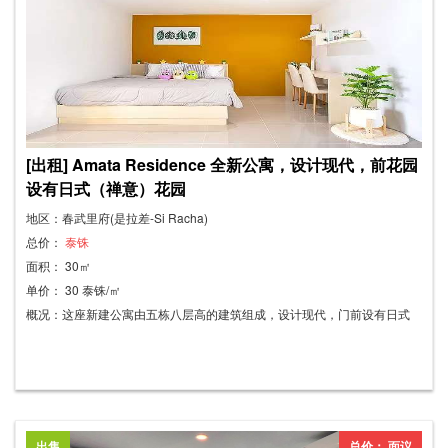
（一年合约） 押金：5,000 泰铢 预付租金：一个月租金 电费：7 泰铢/度 水
费：28 泰铢/度
[出租] Amata Residence 全新公寓，设计现代，前花园
设有日式（禅意）花园
地区：春武里府(是拉差-Si Racha)
总价：
泰铢
面积： 30㎡
单价： 30 泰铢/㎡
概况：这座新建公寓由五栋八层高的建筑组成，设计现代，门前设有日式
（禅意）花园。 这里环境静谧祥和，是理想的居住之所。公寓配套设施齐
全，包括蓝牙道闸系统、人脸识别门禁系统（无需刷卡）、电梯、消防系
统、火灾报警器、灭火器、24小时保安、每层楼及每栋楼均配备闭路电视
监控系统，以及超过200个车位的室内停车场。 每间卧室均配备嵌入式家
具：书桌、衣柜、电视柜、鞋架、床及床垫、洗手池。电器包括热水器和空
出售
总价： 面议