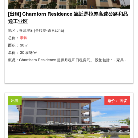
[出租] Charntorn Residence 靠近是拉差高速公路和品
通工业区
地区：春武里府(是拉差-Si Racha)
总价：
泰铢
面积： 30㎡
单价： 30 泰铢/㎡
概况：Chanthara Residence 提供月租和日租房间。 设施包括： - 家具 -
空调 - 热水器 - 无线网络 - 电视 - 冰箱 - 充足的停车位。 地理位置优越，靠
近是拉差高速公路。 附近景点：平通工业区、沙巴塔纳皮布工业区、林查
班工业区、J Park 购物中心、Home Pro 家居建材超市、泰式寺庙、日本文
化中心、BSC 高尔夫练习场、人造草坪足球场。 路线：位于是拉差-侬亚布
路，距离高速公路 200 米。 预付一个月租金：7000泰铢 押金：一个月租
出售
总价： 面议
金，7000泰铢 合同终止后的清洁费：200泰铢 水费：30泰铢/吨 电费：8泰
铢/度 - 每周一次客房清洁服务。