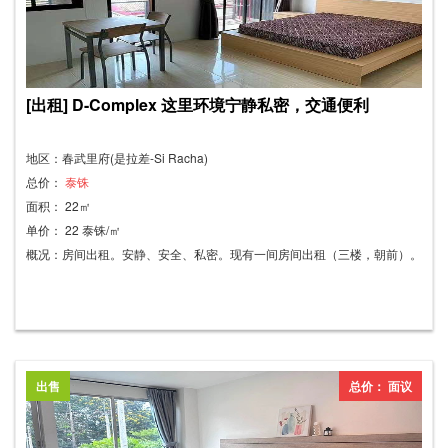
[出租] D-Complex 这里环境宁静私密，交通便利
地区：春武里府(是拉差-Si Racha)
总价：
泰铢
面积： 22㎡
单价： 22 泰铢/㎡
概况：房间出租。安静、安全、私密。现有一间房间出租（三楼，朝前）。
1. 家具齐全（床及床垫/衣柜/餐桌/梳妆台/电视柜等） 2. 空调 3. 冰箱 4. 楼
内设有投币式洗衣机 5. 安保系统：门禁卡（楼宇门禁）、双重锁门、猫
眼、监控摄像头 6. 毗邻停车场（无需担心停在其他房​​屋前的停车位） 7. 免
费无线网络 月租：4,000泰铢/月（一年合同） 押金：4,000泰铢 预付：一
个月租金 电费：请致电咨询 水费：25泰铢/度 每月最低消费50泰铢
出售
总价： 面议