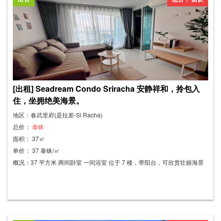
调。 *注：如需额外家具或电器，请联系开发商获取报价。 租金：4,000泰
铢/月（一年合约） 电费：8泰铢/度 水费：26泰铢/度 其他服务费：500泰铢
[出租] Seadream Condo Sriracha 安静祥和，拎包入
住，坐拥绝美海景。
地区：春武里府(是拉差-Si Racha)
总价：
泰铢
面积： 37㎡
单价： 37 泰铢/㎡
概况：37 平方米 两间卧室 一间浴室 位于 7 楼，带阳台，可欣赏壮丽海景
家具齐全，配备家电 拎包入住 房间设施： - 180 厘米床 + 床垫 - 118 厘米
床 + 床垫 - 衣柜 - 餐桌 - 内置厨房 - 鞋架 - 冰箱/微波炉/热水器 - 遮光窗帘 - 3
台空调 完善的配套设施： - 游泳池 - 停车场 - 24 小时保安 - 大楼内设有监控
摄像头 - 门禁卡 - 楼层锁定电梯/遥控大门 合同条款： 一年租期，三个月押