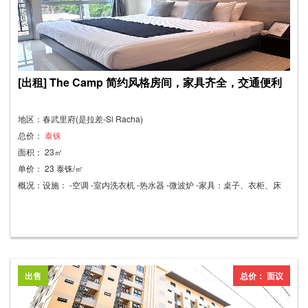
[出租] The Camp 简约风格房间，家具齐全，交通便利
地区：春武里府(是拉差-Si Racha)
总价：
泰铢
面积： 23㎡
单价： 23 泰铢/㎡
概况：设施： -空调 -室内洗衣机 -热水器 -微波炉 -家具：桌子、衣柜、床
附近地点： -永旺购物中心 300 米 -是拉差圣母升天学校 650 米 -是拉差罗
宾逊购物中心 1 公里 -是拉差城 1 公里 -是拉差帕亚泰医院 1.4 公里 -是拉差
中心 1.9 公里 -是拉差健康公园 2 公里 -阁利岛 2.7 公里 月租：9,000 泰铢/
月（一年合约） 押金：两个月租金 预付租金：一个月租金 电费：10 泰铢/
度 水费：20 泰铢/度
出售
总价： 面议