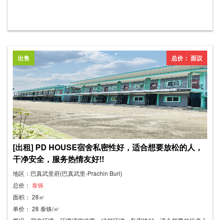
1间浴室。部分房间配备风扇和空调。公寓位于304号公路旁，交通便利，
醒目，位于巴真府罗加纳工业园对面，毗邻雅致的罗加纳生鲜市场，距离
Big C和Lotus Sri Maha Phot超市不远，靠近罗加纳工业园304号工业区。
出售
总价： 面议
[出租] PD HOUSE宿舍私密性好，适合想要放松的人，
干净安全，服务热情友好!!
地区：巴真武里府(巴真武里-Prachin Buri)
总价：
泰铢
面积： 28㎡
单价： 28 泰铢/㎡