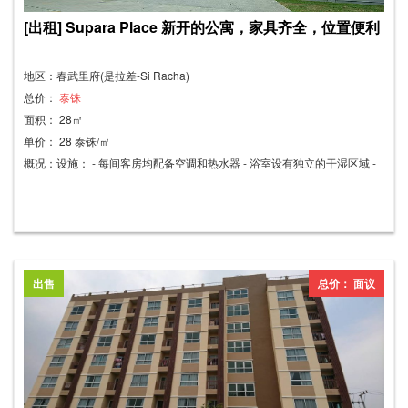
[出租] Supara Place 新开的公寓，家具齐全，位置便利
地区：春武里府(是拉差-Si Racha)
总价：
泰铢
面积： 28㎡
单价： 28 泰铢/㎡
概况：设施： - 每间客房均配备空调和热水器 - 浴室设有独立的干湿区域 -
豪华家具 - 高品质厚床垫 - 遮光窗帘 - 免费高速网络 - 汽车和摩托车室内停
车位 - 大楼周围及每层均设有闭路电视监控摄像头 - 门禁卡系统 - 投币式洗
衣机 - 投币式饮水机 - 卫星电视 - 休闲区/休息区 附近有多个工业区，例如：
- 罗勇府东部沿海工业区 - 阿玛塔城工业区 - 春武里-博温工业区 - 暹罗东部
工业区 附近有多个高尔夫球场，例如： - 帕塔纳高尔夫球场 - 布拉帕高尔夫
出售
总价： 面议
球场 - 林查班高尔夫球场 - 附近有生鲜市场 - 靠近博温