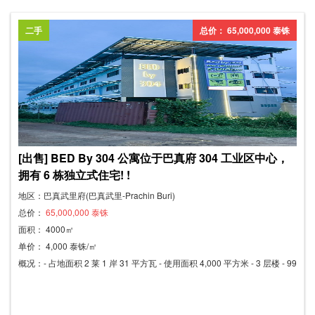
上班族的理想之选。月租仅需4,500泰铢起。每日均有样板间可供参观。一
年合约：第13个月免租。电费：7泰铢/度。水费：27泰铢/单元，最低100
二手
总价： 65,000,000 泰铢
泰铢/月。
[出售] BED By 304 公寓位于巴真府 304 工业区中心，
拥有 6 栋独立式住宅! !
地区：巴真武里府(巴真武里-Prachin Buri)
总价：
65,000,000 泰铢
面积： 4000㎡
单价： 4,000 泰铢/㎡
概况：- 占地面积 2 莱 1 岸 31 平方瓦 - 使用面积 4,000 平方米 - 3 层楼 - 99
套公寓，其中 6 套为独栋别墅 电器齐全 - 空调 家具齐全