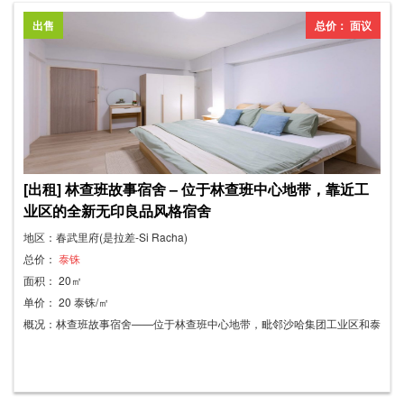
电视监控 - 现场维修服务 周边地点： - 靠近泰国农业大学 Sriracha 校区 -
出售
总价： 面议
靠近泰国石油公司 - 7-Eleven 便利店 - 海港购物中心 - 林查班医院 - 林查班
港 - 靠近素坤逸路 - 靠近 Tesco Lotus 超市 - 靠近 Makro 超市
[出租] 林查班故事宿舍 – 位于林查班中心地带，靠近工
业区的全新无印良品风格宿舍
地区：春武里府(是拉差-Si Racha)
总价：
泰铢
面积： 20㎡
单价： 20 泰铢/㎡
概况：林查班故事宿舍——位于林查班中心地带，毗邻沙哈集团工业区和泰
国农业大学是拉差校区，全新无印良品风格宿舍。所有建筑均为新建，每栋
楼均配备电梯。房间干净、宽敞、明亮，设施齐全，包括免费无线网络、门
禁卡、闭路电视监控、热水器和停车位。是林查班地区公司员工、实习生和