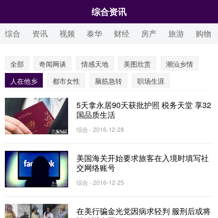
综合资讯
综合
资讯
视频
泰华
财经
房产
旅游
购物
全部
奇闻网谈
情感天地
美图欣赏
潮汕乡情
人在他乡
都市女性
脑筋急转
职场生涯
5天拿永居90天获批护照 税务天堂 享32
国品质生活
综合 - 2016-12-28
美国海关开始要求旅客在入境时填写社
交网络账号
综合 - 2016-12-25
在美行骗金光党因病求轻判 服刑后或将