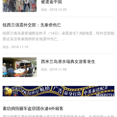
被遣返中国
综合 - 2016-12-25
纽西兰强震外交部：无泰侨伤亡
纽西兰南岛基督城附近昨天（14日）凌晨发生7.8级地震，经外交部核
查证实没有泰国侨民在地震中伤亡。 ...
综合 - 2016-11-15
西米兰岛潜水瑞典女游客丧生
综合 - 2016-11-08
素叻捣毁砸车盗窃团伙逮4外籍客
素叻府警总署长阿披察警少将2日召开新闻发布会称，当局侦破一个外