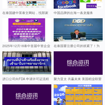
在泰国建中英泰文网站，找那家
中国品牌的出海一条龙服务
2025年12月18泰中首届中资企业
在泰国要注册公司的抓紧了！为
出海高峰论坛暨首届泰国工业地
防范和遏制 “傀儡公司（代持股
产供应链大会
份）” 及洗钱问题，商业发展厅推
出 5 项新注册管控措施
进口公司向FDA 申请许可证流程
聚力亚太 共赢未来 美国稻业联盟
携手多家企业代表出席泰国稻米
行业年度大会