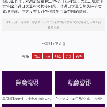
检疫证书时，对杂质含量超过1%的作出标注，大豆进境后中
方将综合进口大豆检验检疫问题，对进口大豆实施风险分类
管理措施。中方没有采取任何超出共识范围的措施。
未经允许不得转载：
综合资讯
»
中国开始对美国贸易保护政策进行反制？商
务部回应
分享到：
更多
(
)
标签：
农业
大豆
时政
美国
高峰
界面报Top8:中央决定在海南全岛
iPhone成中美贸易战“第一个牺牲
建设自贸试验区
品”？