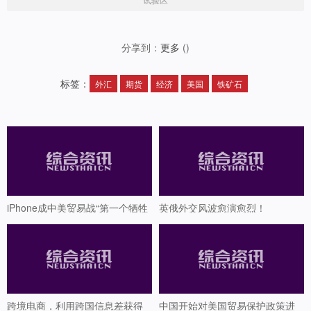
分享到：
更多
(
)
标签：
外汇
期货
经济
美国
铁矿石
iPhone成中美贸易战“第一个牺牲
英俄外交风波愈演愈烈！
品”？
跨境电商，利用跨国信息差获得
中国开始对美国贸易保护政策进