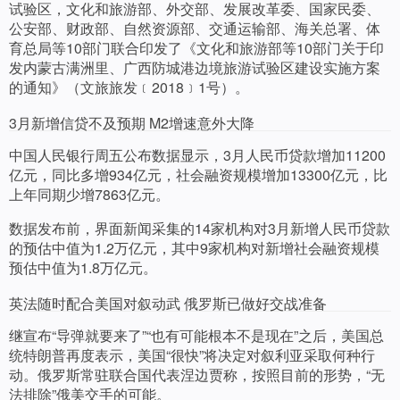
试验区，文化和旅游部、外交部、发展改革委、国家民委、
公安部、财政部、自然资源部、交通运输部、海关总署、体
育总局等10部门联合印发了《文化和旅游部等10部门关于印
发内蒙古满洲里、广西防城港边境旅游试验区建设实施方案
的通知》（文旅旅发﹝2018﹞1号）。
3月新增信贷不及预期 M2增速意外大降
中国人民银行周五公布数据显示，3月人民币贷款增加11200
亿元，同比多增934亿元，社会融资规模增加13300亿元，比
上年同期少增7863亿元。
数据发布前，界面新闻采集的14家机构对3月新增人民币贷款
的预估中值为1.2万亿元，其中9家机构对新增社会融资规模
预估中值为1.8万亿元。
英法随时配合美国对叙动武 俄罗斯已做好交战准备
继宣布“导弹就要来了”“也有可能根本不是现在”之后，美国总
统特朗普再度表示，美国“很快”将决定对叙利亚采取何种行
动。俄罗斯常驻联合国代表涅边贾称，按照目前的形势，“无
法排除”俄美交手的可能。