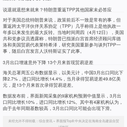
说退就退想来就来？特朗普重返TPP其他国家未必答应
对于美国总统特朗普来说，政策前后不一致是常有的事，但
重返跨太平洋伙伴关系协定（TPP）几乎称得上是他执政一
年多以来发生的最大反转。当地时间周四（4月12日），美国
共和党参议员透露称，特朗普已指派白宫首席经济顾问库德
洛和美国贸易代表莱特希泽，研究美国重新参与谈判TPP一
事，随后白宫发言人沃特斯证实了此事。
3月出口增速意外下降 13个月来首现贸易逆差
海关总署周五公布数据显示，以美元计，中国3月出口同比下
降2.7%，进口同比增长14.4%，当月录得贸易逆差49.8亿美
元，是13个月来首次录得贸易逆差。
数据发布前，界面新闻采集的9家机构预测中值显示，3月出
口同比增长10%，进口同比增长12%。其中有4家机构认为，
由于去年同期基数较高，3月出口同比可能会出现下滑。
未经允许不得转载：
综合资讯
»
界面报Top8:中央决定在海南全岛建设自贸
试验区