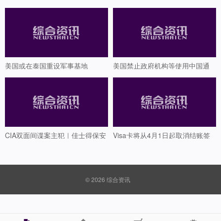
更高收入！思路详解！
行反制？商务部回应
美国或在泰国重设军事基地
美国禁止政府机构等使用中国通
讯产品 商务部回应
CIA双面间谍案主犯｜佳士得保安
Visa卡将从4月1日起取消结账签
主管曝光
名要求
© 2026
综合资讯