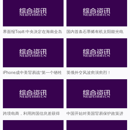
界面报Top8:中央决定在海南全岛
国内首条石墨烯有机太阳能光电
建设自贸试验区
子器件生产线在菏投产
iPhone成中美贸易战“第一个牺牲
英俄外交风波愈演愈烈！
品”？
跨境电商，利用跨国信息差获得
中国开始对美国贸易保护政策进
更高收入！思路详解！
行反制？商务部回应